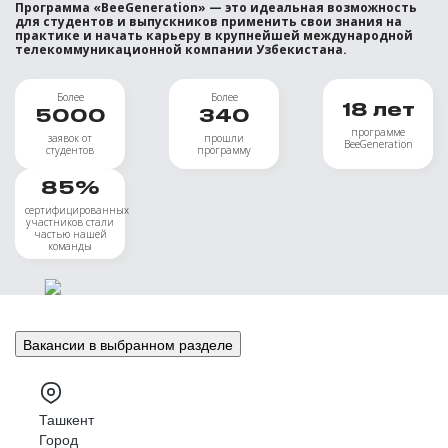
Программа «BeeGeneration» — это идеальная возможность
для студентов и выпускников применить свои знания на
практике и начать карьеру в крупнейшей международной
телекоммуникационной компании Узбекистана.
Более
Более
18
лет
5000
340
программе
заявок от
прошли
BeeGeneration
студентов
программу
85
%
сертифицированных
участников стали
частью нашей
команды
Вакансии в выбранном разделе
Ташкент
Город