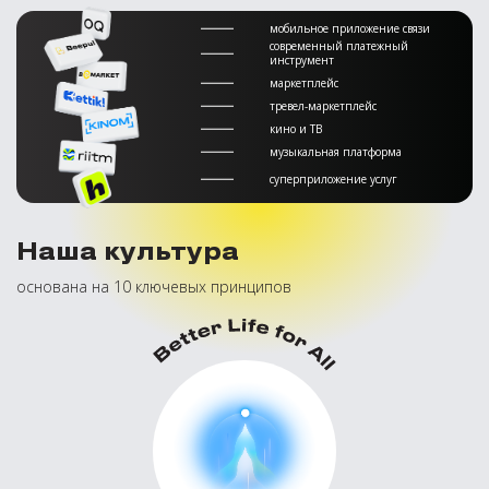
мобильное приложение связи
современный платежный
инструмент
маркетплейс
тревел-маркетплейс
кино и ТВ
музыкальная платформа
суперприложение услуг
Наша культура
основана на 10 ключевых принципов